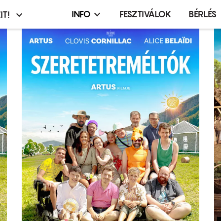
INFO
FESZTIVÁLOK
BÉRLÉS
IT!
Infó,
asztó
esemény,
terembérlés
menü