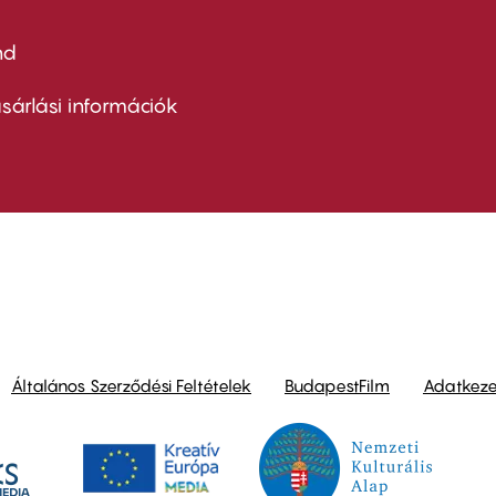
nd
ter
nu
sárlási információk
ond
Általános Szerződési Feltételek
BudapestFilm
Adatkezel