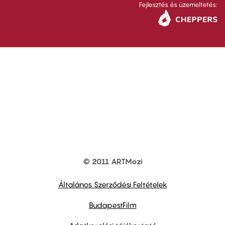
Fejlesztés és üzemeltetés:
© 2011 ARTMozi
Footer
other
links
Általános Szerződési Feltételek
BudapestFilm