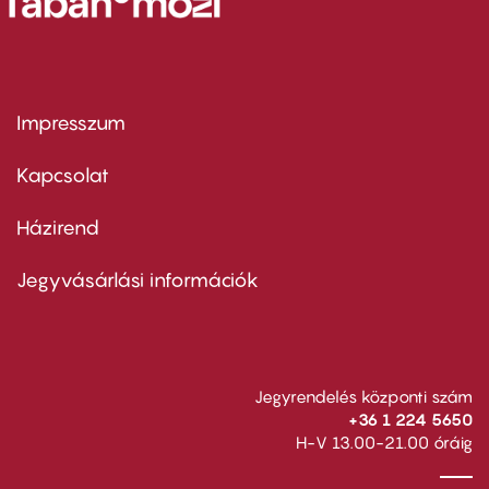
Impresszum
Footer
menu
first
Kapcsolat
Házirend
Footer
menu
second
Jegyvásárlási információk
Jegyrendelés központi szám
+36 1 224 5650
H-V 13.00-21.00 óráig