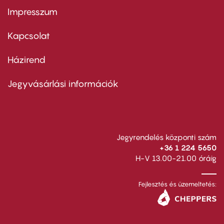
Impresszum
Footer
menu
first
Kapcsolat
Házirend
Footer
menu
second
Jegyvásárlási információk
Jegyrendelés központi szám
+36 1 224 5650
H-V 13.00-21.00 óráig
Fejlesztés és üzemeltetés: