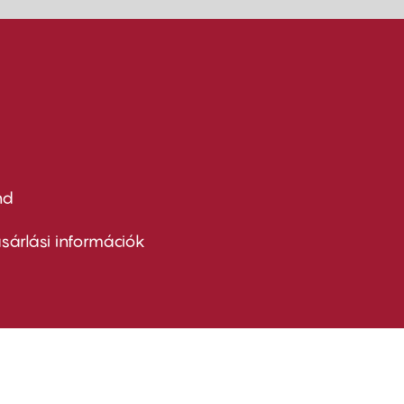
nd
ter
nu
sárlási információk
ond