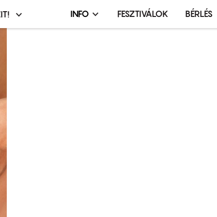
INFO
FESZTIVÁLOK
BÉRLÉS
IT!
Infó,
asztó
esemény,
terembérlés
menü