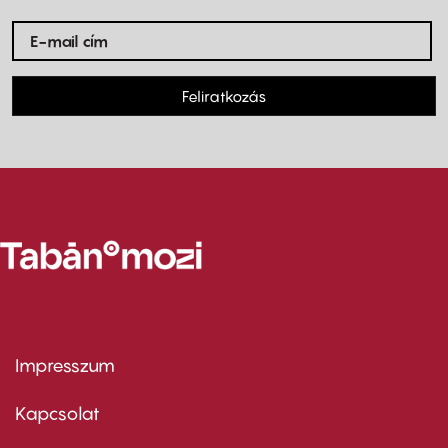
Feliratkozás
Impresszum
Footer
menu
first
Kapcsolat