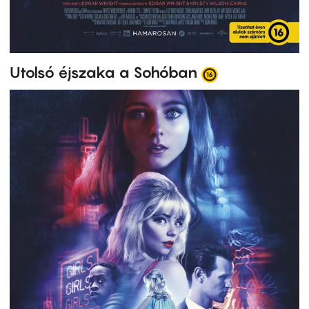
Utolsó éjszaka a Sohóban