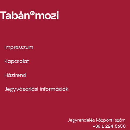
Impresszum
Footer
menu
first
Kapcsolat
Házirend
Footer
menu
second
Jegyvásárlási információk
Jegyrendelés központi szám
+36 1 224 5650