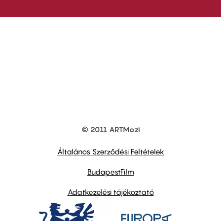
© 2011 ARTMozi
Footer
other
links
Általános Szerződési Feltételek
BudapestFilm
Adatkezelési tájékoztató