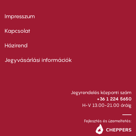
Impresszum
Footer
menu
first
Kapcsolat
Házirend
Footer
menu
second
Jegyvásárlási információk
Jegyrendelés központi szám
+36 1 224 5650
H-V 13.00-21.00 óráig
Fejlesztés és üzemeltetés: