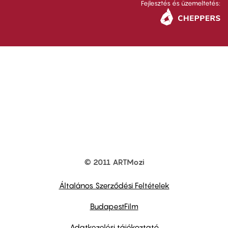
Fejlesztés és üzemeltetés:
© 2011 ARTMozi
Footer
other
links
Általános Szerződési Feltételek
BudapestFilm
Adatkezelési tájékoztató