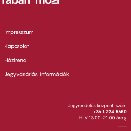
Impresszum
Footer
menu
first
Kapcsolat
Házirend
Footer
menu
second
Jegyvásárlási információk
Jegyrendelés központi szám
+36 1 224 5650
H-V 13.00-21.00 óráig