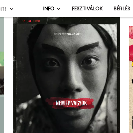
INFO
FESZTIVÁLOK
BÉRLÉS
IT!
Infó,
asztó
esemény,
terembérlés
menü