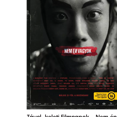
Távol-keleti Filmnapok - Nem én