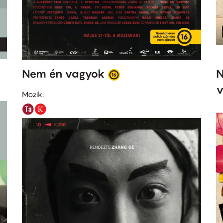
k
Nem én vagyok
N
v
Mozik: