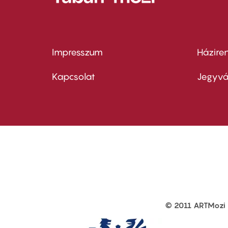
Impresszum
Házire
Footer
Foo
menu
me
Kapcsolat
Jegyvá
first
sec
© 2011 ARTMozi
Footer