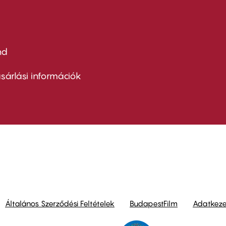
nd
ter
nu
sárlási információk
ond
Általános Szerződési Feltételek
BudapestFilm
Adatkezel