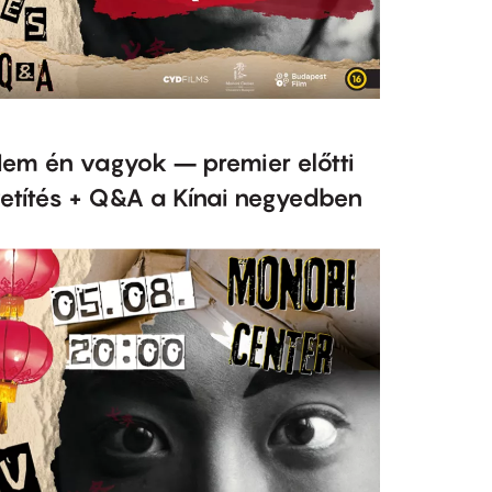
em én vagyok – premier előtti
etítés + Q&A a Kínai negyedben