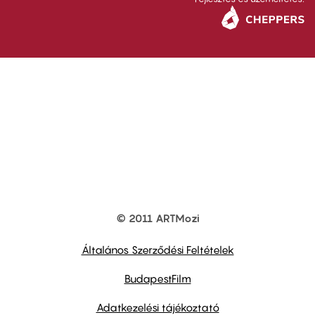
© 2011 ARTMozi
Footer
other
links
Általános Szerződési Feltételek
BudapestFilm
Adatkezelési tájékoztató