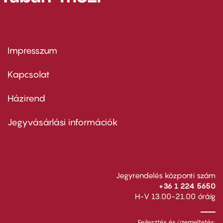
Impresszum
Footer
menu
first
Kapcsolat
Házirend
Footer
menu
second
Jegyvásárlási információk
Jegyrendelés központi szám
+36 1 224 5650
H-V 13.00-21.00 óráig
Fejlesztés és üzemeltetés: