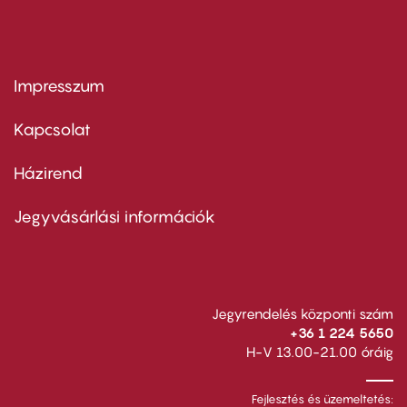
Impresszum
Footer
menu
first
Kapcsolat
Házirend
Footer
menu
second
Jegyvásárlási információk
Jegyrendelés központi szám
+36 1 224 5650
H-V 13.00-21.00 óráig
Fejlesztés és üzemeltetés: