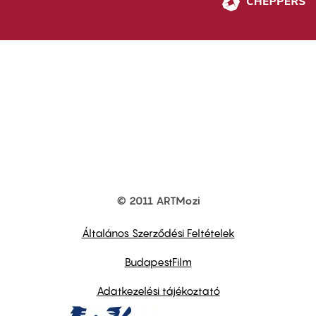
© 2011 ARTMozi
Footer
other
links
Általános Szerződési Feltételek
BudapestFilm
Adatkezelési tájékoztató