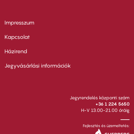
Impresszum
Footer
menu
first
Kapcsolat
Házirend
Footer
menu
second
Jegyvásárlási információk
Jegyrendelés központi szám
+36 1 224 5650
H-V 13.00-21.00 óráig
Fejlesztés és üzemeltetés: