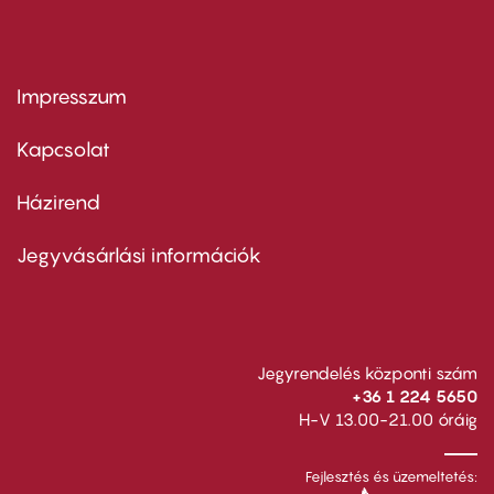
Impresszum
Footer
menu
first
Kapcsolat
Házirend
Footer
menu
second
Jegyvásárlási információk
Jegyrendelés központi szám
+36 1 224 5650
H-V 13.00-21.00 óráig
Fejlesztés és üzemeltetés: