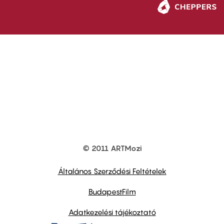
© 2011 ARTMozi
Footer
other
links
Általános Szerződési Feltételek
BudapestFilm
Adatkezelési tájékoztató