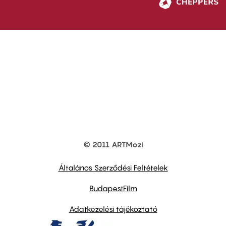
© 2011 ARTMozi
Footer
other
links
Általános Szerződési Feltételek
BudapestFilm
Adatkezelési tájékoztató