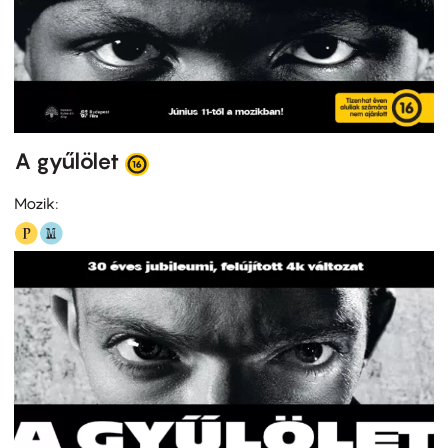
A gyűlölet
Mozik: