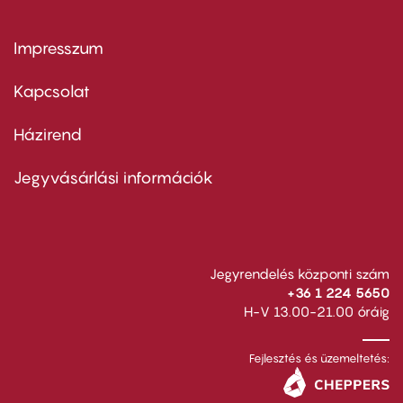
Impresszum
Footer
menu
first
Kapcsolat
Házirend
Footer
menu
second
Jegyvásárlási információk
Jegyrendelés központi szám
+36 1 224 5650
H-V 13.00-21.00 óráig
Fejlesztés és üzemeltetés: