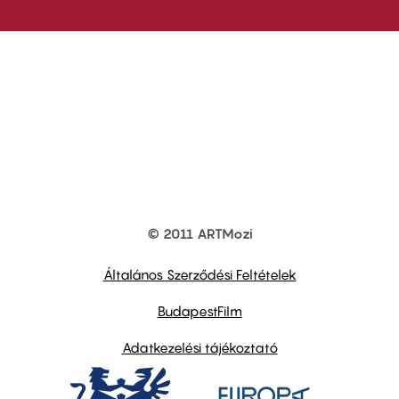
© 2011 ARTMozi
Footer
other
links
Általános Szerződési Feltételek
BudapestFilm
Adatkezelési tájékoztató