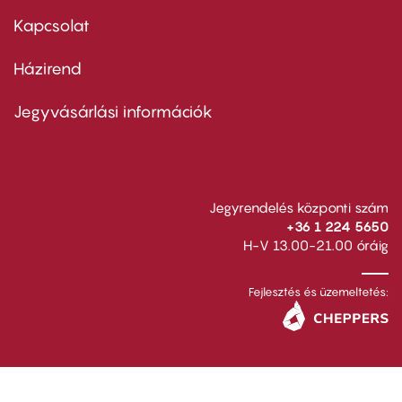
menu
first
Kapcsolat
Házirend
Footer
menu
second
Jegyvásárlási információk
Jegyrendelés központi szám
+36 1 224 5650
H-V 13.00-21.00 óráig
Fejlesztés és üzemeltetés: