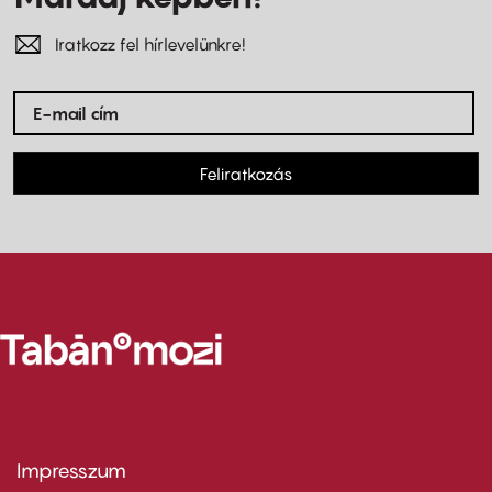
Iratkozz fel hírlevelünkre!
Feliratkozás
Impresszum
Footer