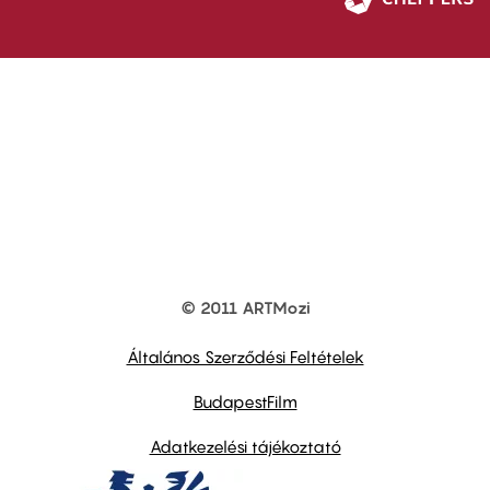
© 2011 ARTMozi
Footer
other
links
Általános Szerződési Feltételek
BudapestFilm
Adatkezelési tájékoztató