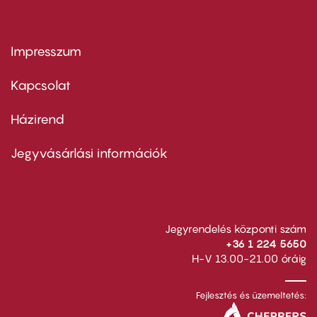
Impresszum
Footer
menu
first
Kapcsolat
Házirend
Footer
menu
second
Jegyvásárlási információk
Jegyrendelés központi szám
+36 1 224 5650
H-V 13.00-21.00 óráig
Fejlesztés és üzemeltetés: