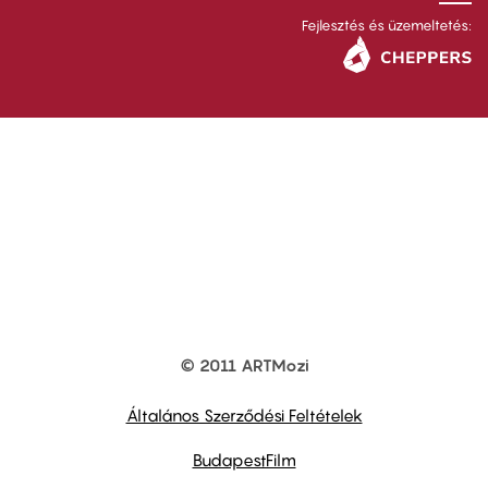
Fejlesztés és üzemeltetés:
© 2011 ARTMozi
Footer
other
links
Általános Szerződési Feltételek
BudapestFilm