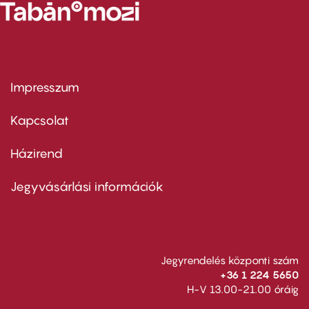
Impresszum
Footer
menu
first
Kapcsolat
Házirend
Footer
menu
second
Jegyvásárlási információk
Jegyrendelés központi szám
+36 1 224 5650
H-V 13.00-21.00 óráig