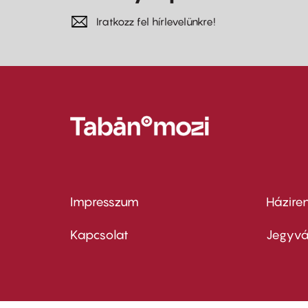
Iratkozz fel hírlevelünkre!
Impresszum
Házire
Footer
Foo
menu
me
Kapcsolat
Jegyvá
first
sec