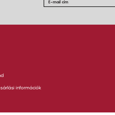
nd
ter
nu
sárlási információk
ond