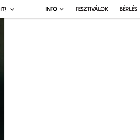
INFO
FESZTIVÁLOK
BÉRLÉS
IT!
Infó,
asztó
esemény,
terembérlés
menü