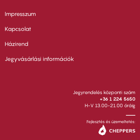
Impresszum
Footer
menu
first
Kapcsolat
Házirend
Footer
menu
second
Jegyvásárlási információk
Jegyrendelés központi szám
+36 1 224 5650
H-V 13.00-21.00 óráig
Fejlesztés és üzemeltetés: