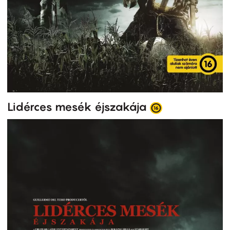
Lidérces mesék éjszakája