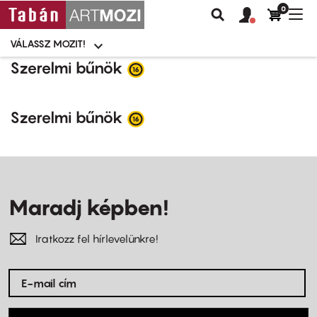
0
Felhasználói
Felhasznál
Nav
Keresés
fiók
fiók
átk
menü
menüje
VÁLASSZ MOZIT!
Moziválasztó
menü
Ugrás
Szerelmi bűnök
a
tartalomra
Szerelmi bűnök
Maradj képben!
Iratkozz fel hírlevelünkre!