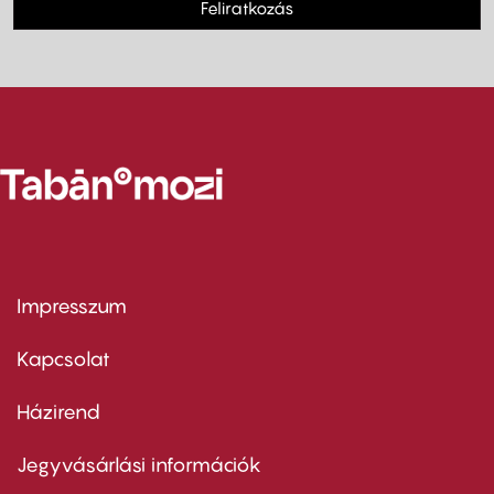
Feliratkozás
Impresszum
Footer
menu
first
Kapcsolat
Házirend
Footer
menu
second
Jegyvásárlási információk