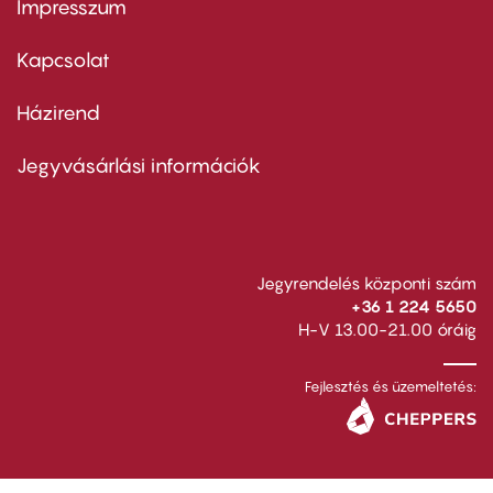
Impresszum
Footer
menu
first
Kapcsolat
Házirend
Footer
menu
second
Jegyvásárlási információk
Jegyrendelés központi szám
+36 1 224 5650
H-V 13.00-21.00 óráig
Fejlesztés és üzemeltetés: