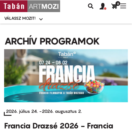
0
Felhasználói
Felhasznál
Nav
Keresés
fiók
fiók
átk
menü
menüje
VÁLASSZ MOZIT!
Moziválasztó
menü
Ugrás
a
ARCHÍV PROGRAMOK
tartalomra
2026. július 24.
-
2026. augusztus 2.
Francia Drazsé 2026 - Francia