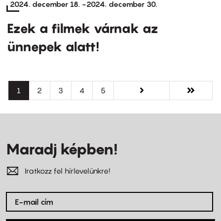
2024. december 18.
-
2024. december 30.
Ezek a filmek várnak az
ünnepek alatt!
Oldalszámozás
Jelenlegi
1
Oldal
2
Oldal
3
Oldal
4
Oldal
5
Következő
következő ›
Utolsó
utolsó »
oldal
oldal
oldal
Maradj képben!
Iratkozz fel hírlevelünkre!