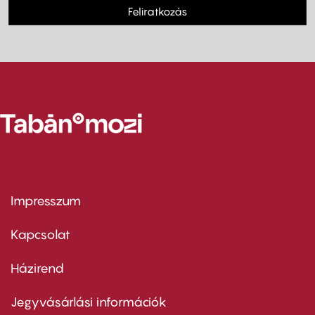
Feliratkozás
Impresszum
Footer
menu
first
Kapcsolat
Házirend
Footer
menu
second
Jegyvásárlási információk