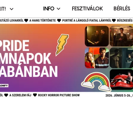
INFO
FESZTIVÁLOK
BÉRLÉS
IT!
Infó,
asztó
esemény,
terembérlés
menü