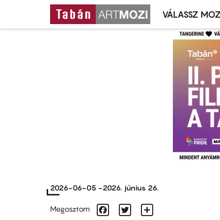
VÁLASSZ MOZ
Mozivál
Ugrás
menü
a
tartalomra
2026-06-05
-
2026. június 26.
Facebook
Twitter
Share
Megosztom