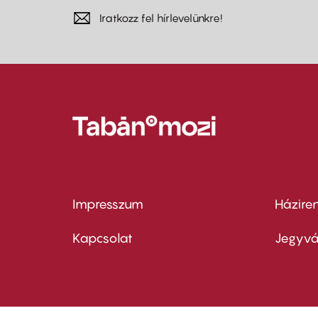
Iratkozz fel hírlevelünkre!
Impresszum
Házire
Footer
Foo
menu
me
Kapcsolat
Jegyvá
first
sec