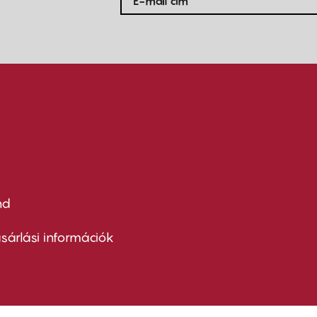
nd
ter
nu
sárlási információk
ond