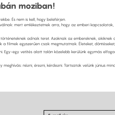
Tabán moziban!
kbe. És nem is kell, hogy beleférjen.
válnak: mert emlékeztetnek arra, hogy az emberi kapcsolatok,
 történeteknek adnak teret. Azoknak az embereknek, akiknek a tö
 Ezek a filmek egyszerűen csak megmutatnak. Életeket, döntéseket
i. Egy-egy vetítés alatt talán közelebb kerülünk egymás elfoga
 meghívás: nézni, érezni, kérdezni. Tartsatok velünk június mi