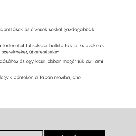
 identitások és érzések sokkal gazdagabbak
rténeteit túl sokszor halkították le. És azoknak
, szerelmeket, útkereséseket.
dásához és egy kicsit jobban megértjük azt, ami
ndegyik péntekén a Tabán moziba, ahol