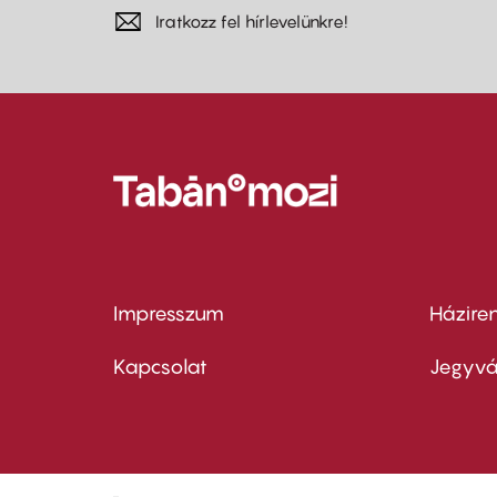
Iratkozz fel hírlevelünkre!
Impresszum
Házire
Footer
Foo
menu
me
Kapcsolat
Jegyvá
first
sec