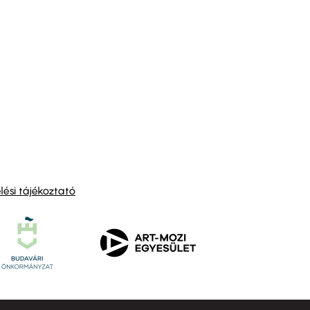
Művész Mozi
Tabán artmozi
ési tájékoztató