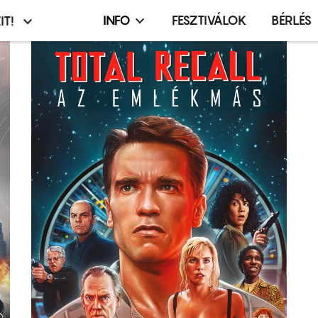
INFO
FESZTIVÁLOK
BÉRLÉS
IT!
Infó,
asztó
esemény,
terembérlés
menü