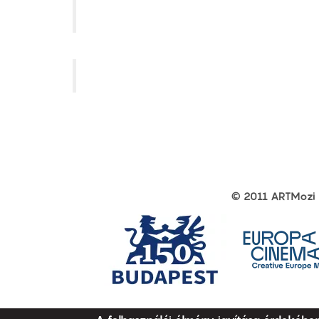
Corvin Mozi
Puskin Mozi
© 2011 ARTMozi
Footer
other
links