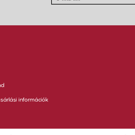
nd
ter
nu
sárlási információk
ond