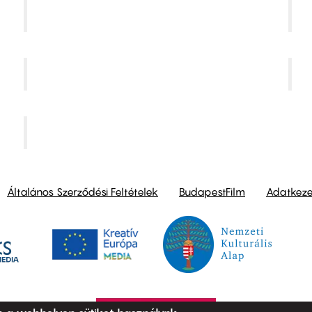
Kino Cafe Mozi
SuliMozi
Toldi Mozi
Általános Szerződési Feltételek
BudapestFilm
Adatkezel