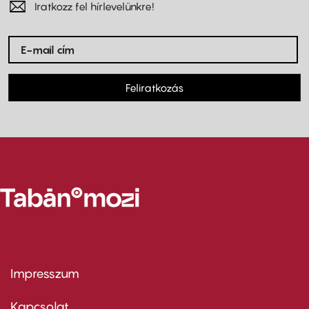
Iratkozz fel hírlevelünkre!
Feliratkozás
Impresszum
Footer
menu
first
Kapcsolat