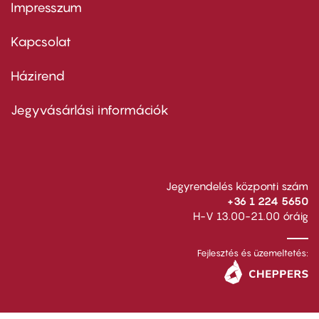
Impresszum
Footer
menu
first
Kapcsolat
Házirend
Footer
menu
second
Jegyvásárlási információk
Jegyrendelés központi szám
+36 1 224 5650
H-V 13.00-21.00 óráig
Fejlesztés és üzemeltetés: