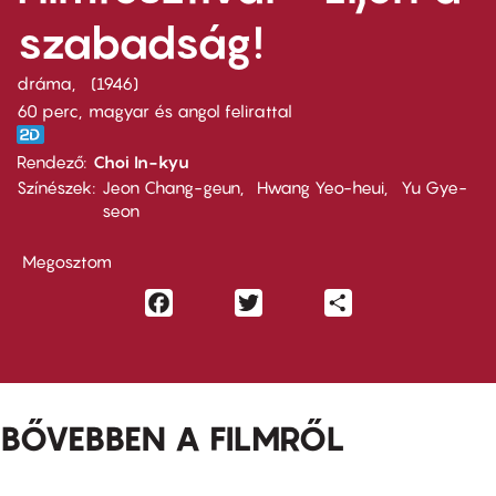
szabadság!
dráma
1946
60 perc,
magyar és angol felirattal
Rendező
Choi In-kyu
Színészek
Jeon Chang-geun
Hwang Yeo-heui
Yu Gye-
seon
Megosztom
Facebook
Twitter
Share
BŐVEBBEN A FILMRŐL