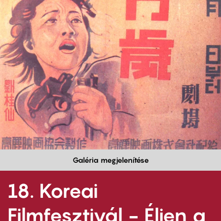
Galéria megjelenítése
18. Koreai
Filmfesztivál - Éljen a