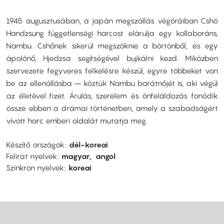
1945 augusztusában, a japán megszállás végóráiban Cshö
Handzsung függetlenségi harcost elárulja egy kollaboráns,
Nambu. Cshőnek sikerül megszöknie a börtönből, és egy
ápolónő, Hjedzsa segítségével bujkálni kezd. Miközben
szervezete fegyveres felkelésre készül, egyre többeket von
be az ellenállásba – köztük Nambu barátnőjét is, aki végül
az életével fizet. Árulás, szerelem és önfeláldozás fonódik
össze ebben a drámai történetben, amely a szabadságért
vívott harc emberi oldalát mutatja meg.
Készítő országok
dél-koreai
Felirat nyelvek
magyar
angol
Szinkron nyelvek
koreai