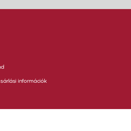
nd
ter
nu
sárlási információk
ond