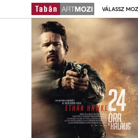
VÁLASSZ MOZ
Mozivál
Ugrás
menü
a
tartalomra