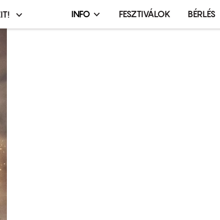
INFO
FESZTIVÁLOK
BÉRLÉS
IT!
Infó,
asztó
esemény,
terembérlés
menü