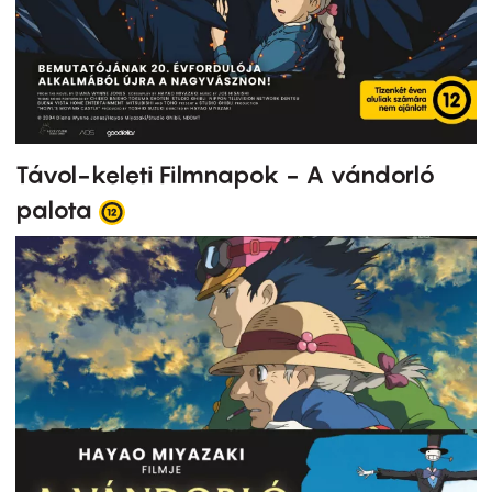
Távol-keleti Filmnapok - A vándorló
palota