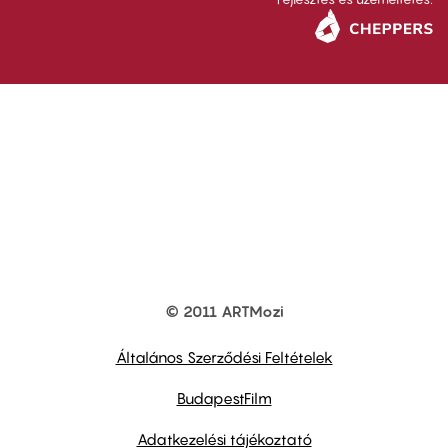
© 2011 ARTMozi
Footer
other
links
Általános Szerződési Feltételek
BudapestFilm
Adatkezelési tájékoztató