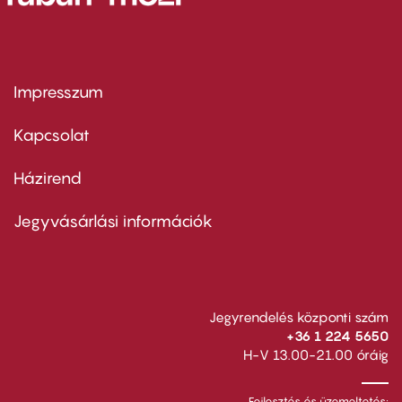
Impresszum
Footer
menu
first
Kapcsolat
Házirend
Footer
menu
second
Jegyvásárlási információk
Jegyrendelés központi szám
+36 1 224 5650
H-V 13.00-21.00 óráig
Fejlesztés és üzemeltetés: