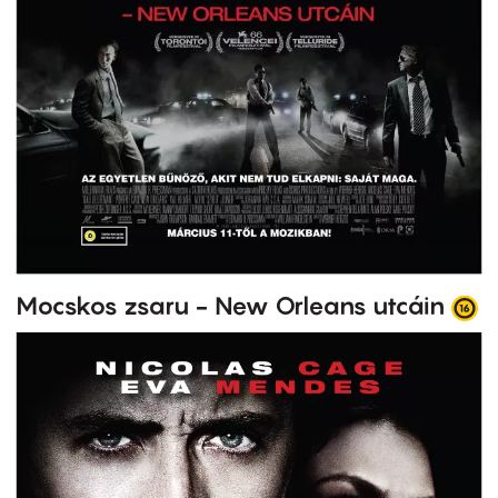
Mocskos zsaru - New Orleans utcáin