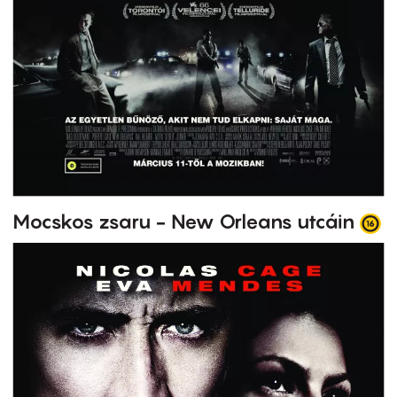
Mocskos zsaru - New Orleans utcáin