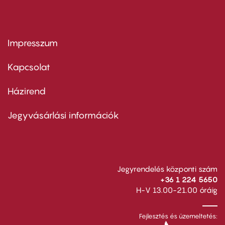
Impresszum
Footer
menu
first
Kapcsolat
Házirend
Footer
menu
second
Jegyvásárlási információk
Jegyrendelés központi szám
+36 1 224 5650
H-V 13.00-21.00 óráig
Fejlesztés és üzemeltetés: