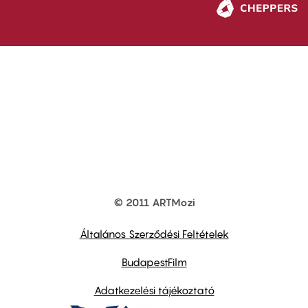
© 2011 ARTMozi
Footer
other
links
Általános Szerződési Feltételek
BudapestFilm
Adatkezelési tájékoztató