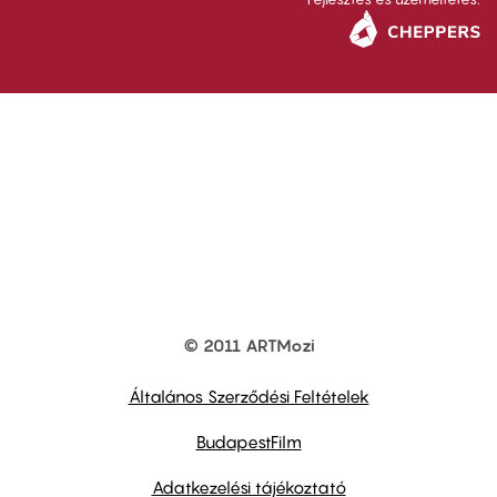
© 2011 ARTMozi
Footer
other
links
Általános Szerződési Feltételek
BudapestFilm
Adatkezelési tájékoztató