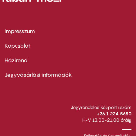
Impresszum
Footer
menu
first
Kapcsolat
Házirend
Footer
menu
second
Jegyvásárlási információk
Jegyrendelés központi szám
+36 1 224 5650
H-V 13.00-21.00 óráig
Fejlesztés és üzemeltetés: