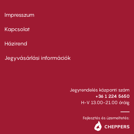
Impresszum
Footer
menu
first
Kapcsolat
Házirend
Footer
menu
second
Jegyvásárlási információk
Jegyrendelés központi szám
+36 1 224 5650
H-V 13.00-21.00 óráig
Fejlesztés és üzemeltetés: