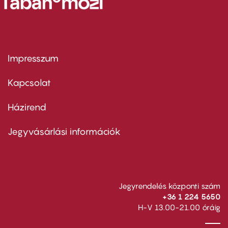
Impresszum
Footer
menu
first
Kapcsolat
Házirend
Footer
menu
second
Jegyvásárlási információk
Jegyrendelés központi szám
+36 1 224 5650
H-V 13.00-21.00 óráig