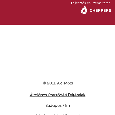
Fejlesztés és üzemeltetés:
© 2011 ARTMozi
Footer
other
links
Általános Szerződési Feltételek
BudapestFilm