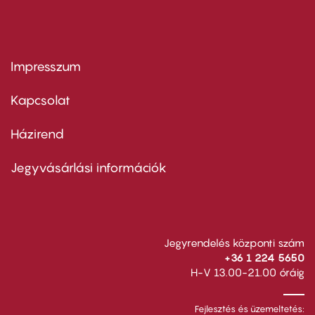
Impresszum
Footer
menu
first
Kapcsolat
Házirend
Footer
menu
second
Jegyvásárlási információk
Jegyrendelés központi szám
+36 1 224 5650
H-V 13.00-21.00 óráig
Fejlesztés és üzemeltetés: