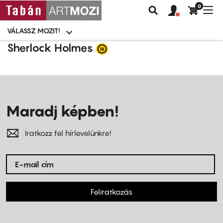
0
Felhasználói
Felhasznál
Nav
Keresés
fiók
fiók
átk
menü
menüje
VÁLASSZ MOZIT!
Moziválasztó
menü
Ugrás
Sherlock Holmes
a
tartalomra
Maradj képben!
Iratkozz fel hírlevelünkre!
Feliratkozás