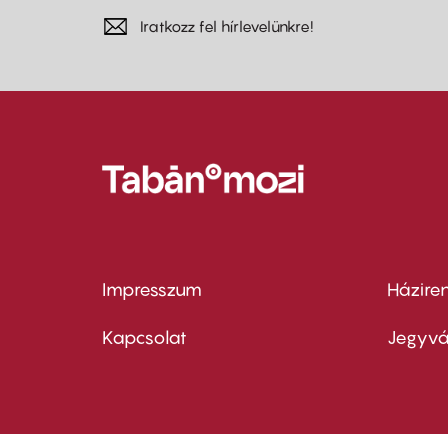
Iratkozz fel hírlevelünkre!
Impresszum
Házire
Footer
Foo
menu
me
Kapcsolat
Jegyvá
first
sec