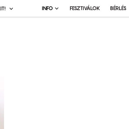
INFO
FESZTIVÁLOK
BÉRLÉS
IT!
Infó,
asztó
esemény,
terembérlés
menü