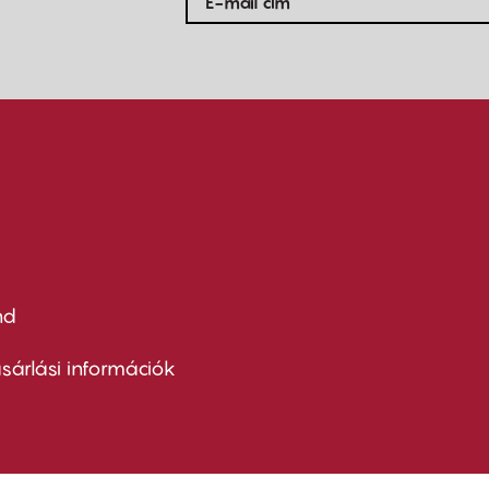
nd
ter
nu
sárlási információk
ond