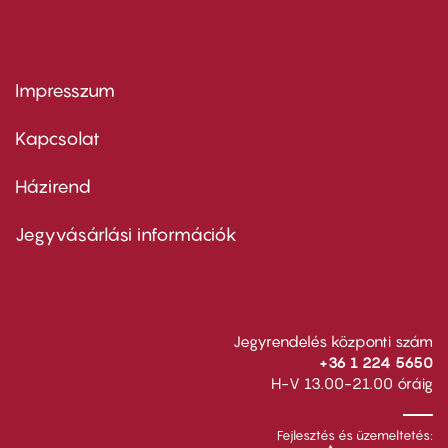
Impresszum
Footer
menu
first
Kapcsolat
Házirend
Footer
menu
second
Jegyvásárlási információk
Jegyrendelés központi szám
+36 1 224 5650
H-V 13.00-21.00 óráig
Fejlesztés és üzemeltetés: