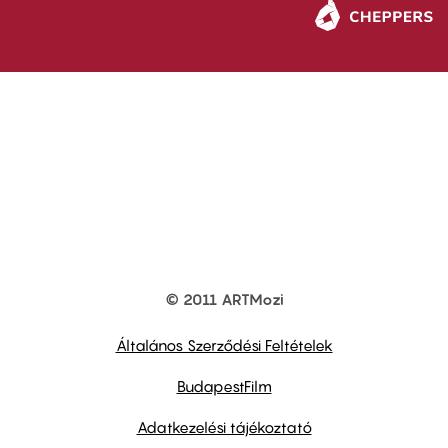
© 2011 ARTMozi
Footer
other
links
Általános Szerződési Feltételek
BudapestFilm
Adatkezelési tájékoztató