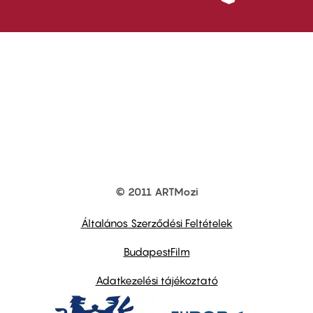
© 2011 ARTMozi
Footer
other
links
Általános Szerződési Feltételek
BudapestFilm
Adatkezelési tájékoztató