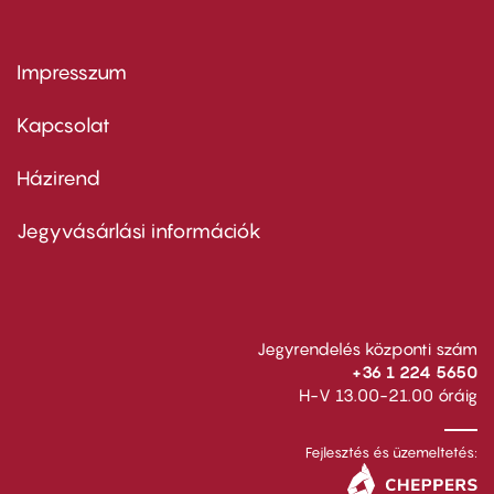
Impresszum
Footer
menu
first
Kapcsolat
Házirend
Footer
menu
second
Jegyvásárlási információk
Jegyrendelés központi szám
+36 1 224 5650
H-V 13.00-21.00 óráig
Fejlesztés és üzemeltetés: