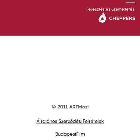
Fejlesztés és üzemeltetés:
© 2011 ARTMozi
Footer
other
links
Általános Szerződési Feltételek
BudapestFilm