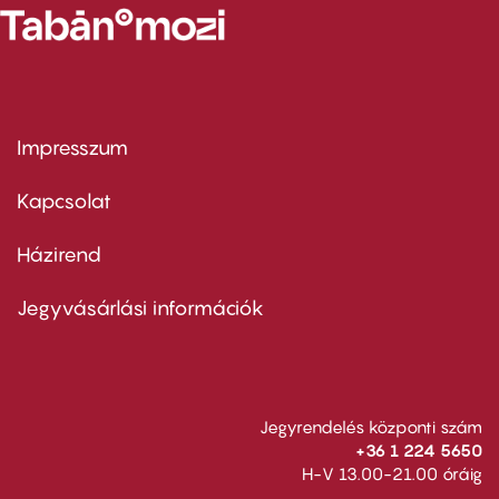
Impresszum
Footer
menu
first
Kapcsolat
Házirend
Footer
menu
second
Jegyvásárlási információk
Jegyrendelés központi szám
+36 1 224 5650
H-V 13.00-21.00 óráig