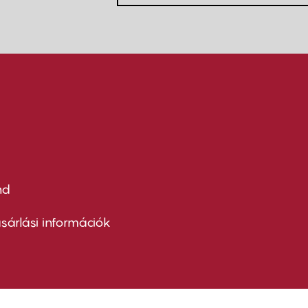
nd
ter
nu
sárlási információk
ond