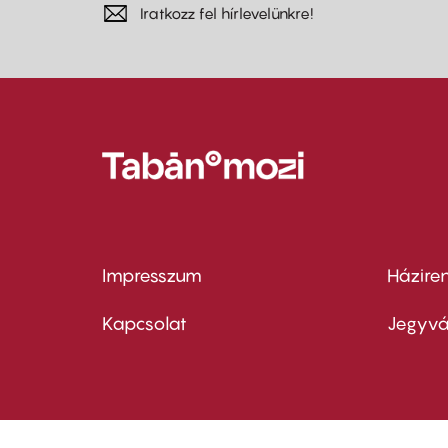
Iratkozz fel hírlevelünkre!
Impresszum
Házire
Footer
Foo
menu
me
Kapcsolat
Jegyvá
first
sec