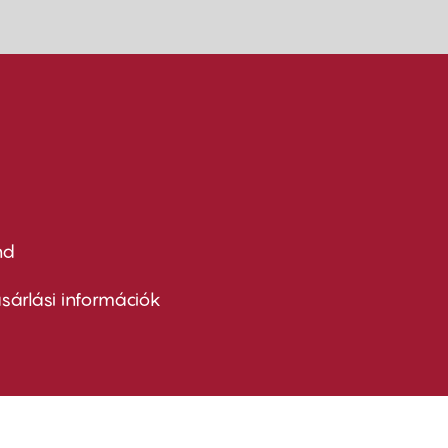
nd
ter
nu
sárlási információk
ond