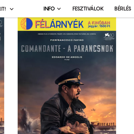
INFO
FESZTIVÁLOK
BÉRLÉS
IT!
Infó,
asztó
esemény,
terembérlés
menü