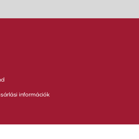
nd
ter
nu
sárlási információk
ond