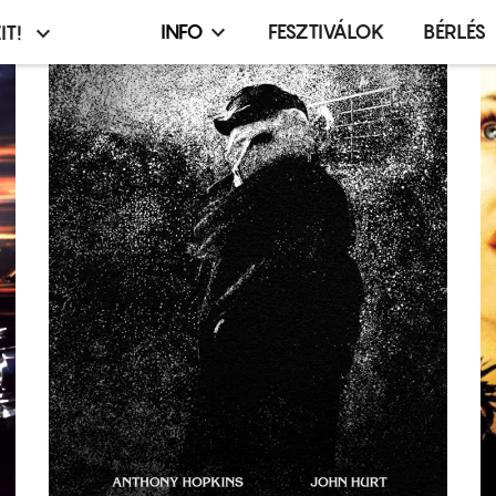
INFO
FESZTIVÁLOK
BÉRLÉS
IT!
Infó,
asztó
esemény,
terembérlés
menü