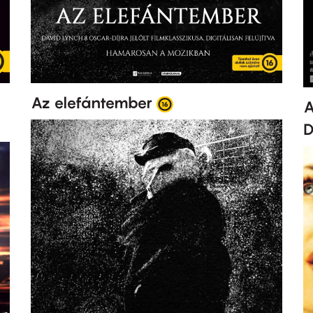
Az elefántember
A
D