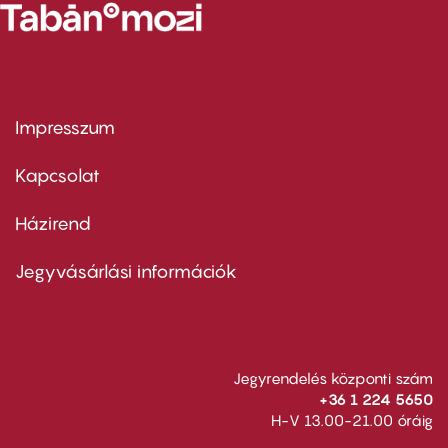
Impresszum
Footer
menu
first
Kapcsolat
Házirend
Footer
menu
second
Jegyvásárlási információk
Jegyrendelés központi szám
+36 1 224 5650
H-V 13.00-21.00 óráig