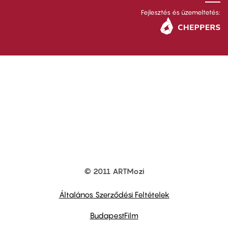
Fejlesztés és üzemeltetés:
© 2011 ARTMozi
Footer
other
links
Általános Szerződési Feltételek
BudapestFilm