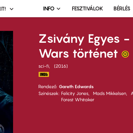
INFO
FESZTIVÁLOK
BÉRLÉS
IT!
Infó,
asztó
esemény,
terembérlés
Zsivány Egyes - 
menü
Wars történet
sci-fi
2016
Rendező
Gareth Edwards
Színészek
Felicity Jones
Mads Mikkelsen
A
Forest Whitaker