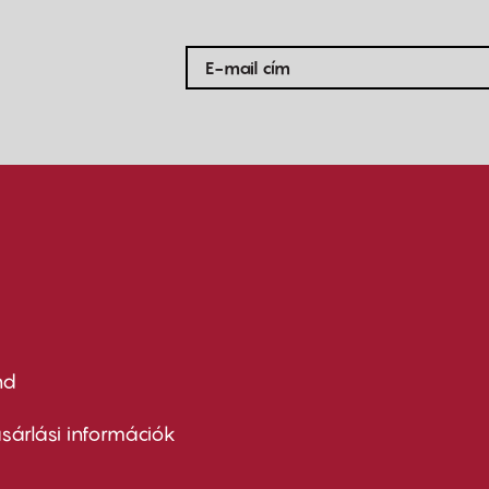
nd
ter
nu
sárlási információk
ond