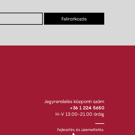
Feliratkozás
Jegyrendelés központi szám
+36 1 224 5650
H-V 13.00-21.00 óráig
Fejlesztés és üzemeltetés: