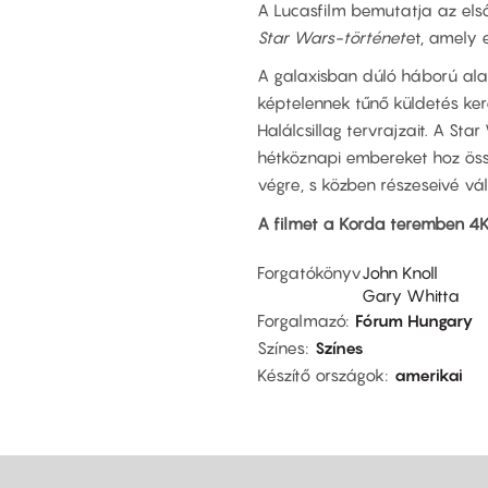
A Lucasfilm bemutatja az első
Star Wars-történet
et, amely e
A galaxisban dúló háború ala
képtelennek tűnő küldetés ker
Halálcsillag tervrajzait. A 
hétköznapi embereket hoz öss
végre, s közben részeseivé vá
A filmet a Korda teremben 4K
Forgatókönyv
John Knoll
Gary Whitta
Forgalmazó
Fórum Hungary
Színes
Színes
Készítő országok
amerikai