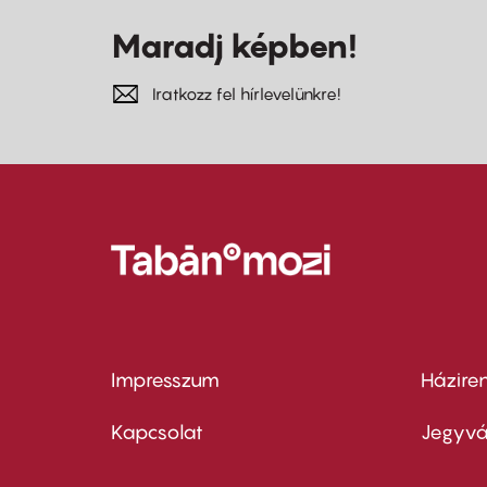
Maradj képben!
Iratkozz fel hírlevelünkre!
Impresszum
Házire
Footer
Foo
menu
me
Kapcsolat
Jegyvá
first
sec