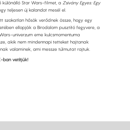
 különálló Star Wars-filmet, a
Zsivány Egyes: Egy
gy teljesen új kalandot mesél el.
tt szokatlan hősök verődnek össze, hogy egy
etében ellopják a Birodalom pusztító fegyvere, a
Star Wars-univerzum eme kulcsmomentuma
ze, akik nem mindennapi tetteket hajtanak
lnak valaminek, ami messze túlmutat rajtuk.
-ban vetítjük!