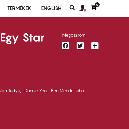
0
Felhasználó
Felhasználói
TERMÉKEK
ENGLISH
fiók
Keresés
fiók
menü
menüje
Egy Star
Megosztom
Facebook
Twitter
Share
lan Tudyk
Donnie Yen
Ben Mendelsohn