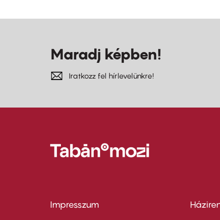
Maradj képben!
Iratkozz fel hírlevelünkre!
Impresszum
Házire
Footer
Foo