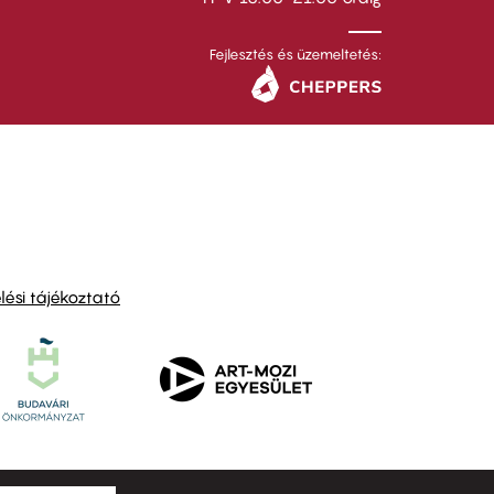
Fejlesztés és üzemeltetés:
ési tájékoztató