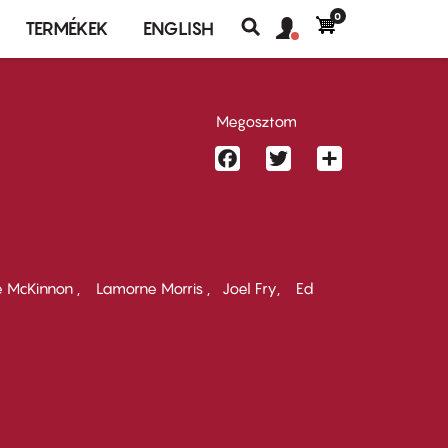
0
Felhasználó
Felhasználói
TERMÉKEK
ENGLISH
fiók
Keresés
fiók
menü
menüje
Megosztom
Facebook
Twitter
Share
 McKinnon
Lamorne Morris
Joel Fry
Ed