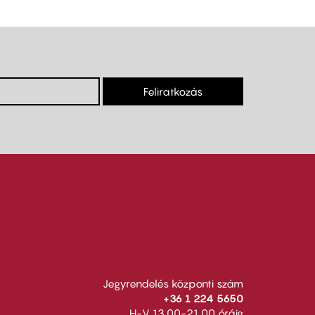
Feliratkozás
Jegyrendelés központi szám
+36 1 224 5650
H-V 13.00-21.00 óráig