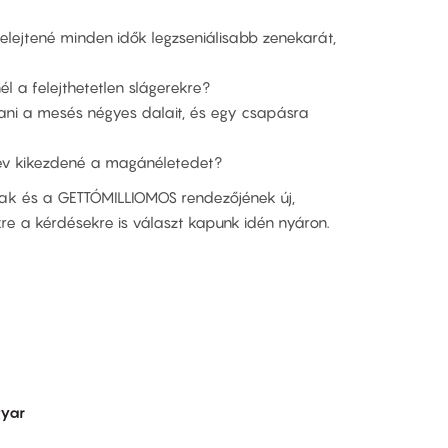
felejtené minden idők legzseniálisabb zenekarát,
l a felejthetetlen slágerekre?
zani a mesés négyes dalait, és egy csapásra
rnév kikezdené a magánéletedet?
ak és a GETTÓMILLIOMOS rendezőjének új,
re a kérdésekre is választ kapunk idén nyáron.
yar