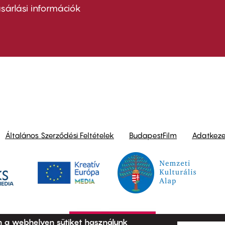
nu
sárlási információk
ond
Általános Szerződési Feltételek
BudapestFilm
Adatkezel
n a webhelyen sütiket használunk