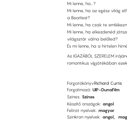
Mi lenne, ha...?
Mi lenne, ha az egész világ el
a Beatlest?
Mi lenne, ha csak te emlékezné
Mi lenne, ha elkezdenéd játs
világsztár válna belőled?
És mi lenne, ha a hirtelen hí
Az IGAZÁBÓL SZERELEM íróján
romantikus vígjátékában ezek
Forgatókönyv
Richard Curtis
Forgalmazó
UIP-DunaFilm
Színes
Színes
Készítő országok
angol
Felirat nyelvek
magyar
Szinkron nyelvek
angol
mag