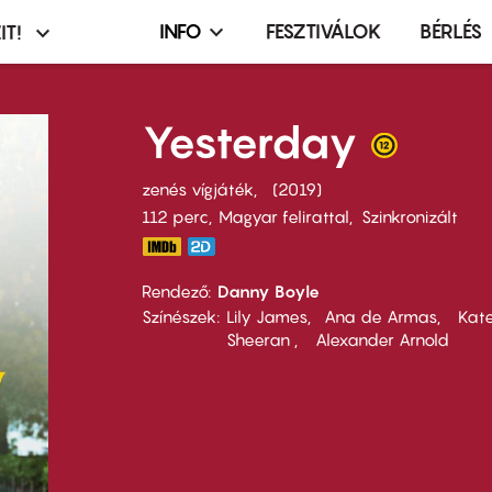
INFO
FESZTIVÁLOK
BÉRLÉS
IT!
Infó,
asztó
esemény,
terembérlés
Yesterday
menü
zenés vígjáték
2019
112 perc,
Magyar felirattal
Szinkronizált
Rendező
Danny Boyle
Színészek
Lily James
Ana de Armas
Kate
Sheeran
Alexander Arnold