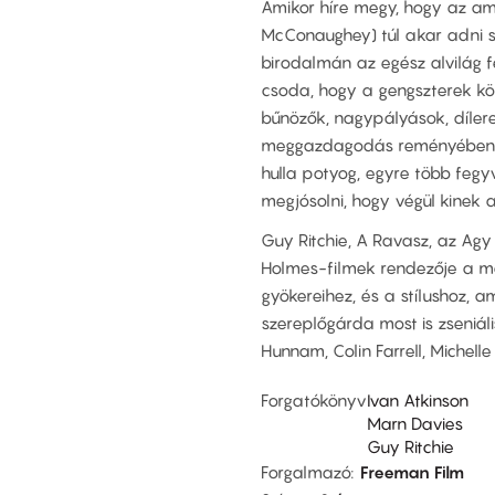
Amikor híre megy, hogy az am
McConaughey) túl akar adni 
birodalmán az egész alvilág f
csoda, hogy a gengszterek közö
bűnözők, nagypályások, díler
meggazdagodás reményében. A 
hulla potyog, egyre több fegyv
megjósolni, hogy végül kinek a
Guy Ritchie, A Ravasz, az Agy 
Holmes-filmek rendezője a mo
gyökereihez, és a stílushoz, am
szereplőgárda most is zseniál
Hunnam, Colin Farrell, Michell
Forgatókönyv
Ivan Atkinson
Marn Davies
Guy Ritchie
Forgalmazó
Freeman Film