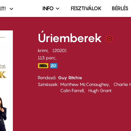
INFO
FESZTIVÁLOK
BÉRLÉS
IT!
Infó,
asztó
esemény,
terembérlés
Úriemberek
menü
krimi
2020
113 perc,
Rendező
Guy Ritchie
Színészek
Matthew McConaughey
Charlie
Colin Farrell
Hugh Grant