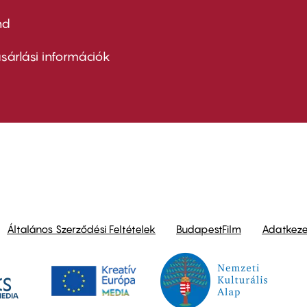
nd
ter
nu
sárlási információk
ond
Általános Szerződési Feltételek
BudapestFilm
Adatkezel