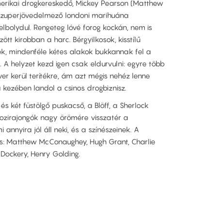
erikai drogkereskedő, Mickey Pearson (Matthew
szuperjövedelmező londoni marihuána
elbolydul. Rengeteg lóvé forog kockán, nem is
tt kirobban a harc. Bérgyilkosok, kisstílű
ek, mindenféle kétes alakok bukkannak fel a
helyzet kezd igen csak eldurvulni: egyre több
er kerül terítékre, ám azt mégis nehéz lenne
 kezében landol a csinos drogbiznisz.
és két füstölgő puskacső, a Blöff, a Sherlock
zirajongók nagy örömére visszatér a
i annyira jól áll neki, és a színészeinek. A
is: Matthew McConaughey, Hugh Grant, Charlie
e Dockery, Henry Golding.