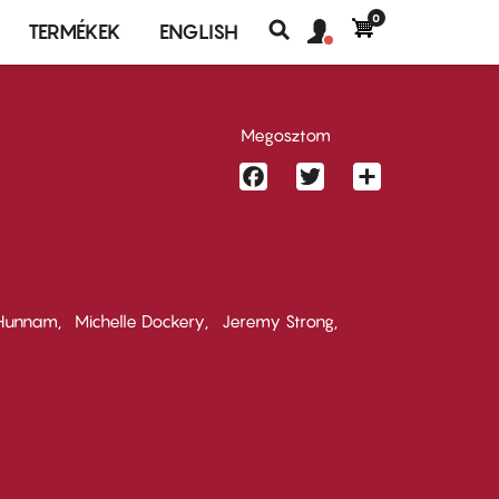
0
Felhasználó
Felhasználói
TERMÉKEK
ENGLISH
fiók
Keresés
fiók
menü
menüje
Megosztom
Facebook
Twitter
Share
 Hunnam
Michelle Dockery
Jeremy Strong