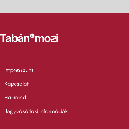
Impresszum
Footer
menu
first
Kapcsolat
Házirend
Footer
menu
second
Jegyvásárlási információk