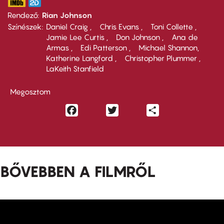
Rendező
Rian Johnson
Színészek
Daniel Craig
Chris Evans
Toni Collette
Jamie Lee Curtis
Don Johnson
Ana de
Armas
Edi Patterson
Michael Shannon
Katherine Langford
Christopher Plummer
LaKeith Stanfield
Megosztom
Facebook
Twitter
Share
BŐVEBBEN A FILMRŐL