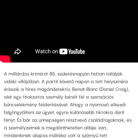
A milliárdos krimiírót 85. születésnapján holtan találják
vidéki villájában. A partit követő napon a tett helyszínére
érkezik a híres magándetektív, Benoit Blanc (Daniel Craig),
akit egy titokzatos személy bérelt fel a szenzációs
bűncselekmény felderítésével. Ahogy a nyomozó elkezdi
felgöngyölíteni az ügyet, egyre különösebb tiktokra derít
fényt. És bár az ünnepségen résztvevő családtagoknak, és
a személyzetnek is megdönthetetlen alibije van,
mindenkinek alapos indítéka volt a szörnyű tett