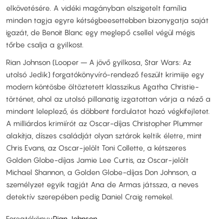
elkövetésére. A vidéki magányban elszigetelt família
minden tagja egyre kétségbeesettebben bizonygatja saját
igazát, de Benoit Blanc egy meglepő csellel végül mégis
tőrbe csalja a gyilkost.
Rian Johnson (Looper – A jövő gyilkosa, Star Wars: Az
utolsó Jedik) forgatókönyvíró-rendező feszült krimiije egy
modern köntösbe öltöztetett klasszikus Agatha Christie-
történet, ahol az utolsó pillanatig izgatottan várja a néző a
mindent leleplező, és döbbent fordulatot hozó végkifejletet.
A milliárdos krimiírót az Oscar-díjas Christopher Plummer
alakítja, díszes családját olyan sztárok keltik életre, mint
Chris Evans, az Oscar-jelölt Toni Collette, a kétszeres
Golden Globe-díjas Jamie Lee Curtis, az Oscar-jelölt
Michael Shannon, a Golden Globe-díjas Don Johnson, a
személyzet egyik tagját Ana de Armas játssza, a neves
detektív szerepében pedig Daniel Craig remekel.
Forgatókönyv
Rian Johnson