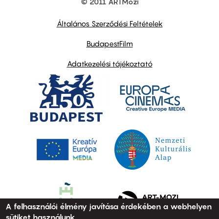
© 2011 ARTMozi
Footer
other
links
Általános Szerződési Feltételek
BudapestFilm
Adatkezelési tájékoztató
A felhasználói élmény javítása érdekében a webhelyen
sütiket használunk