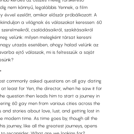
dig nem könnyű, legalábbis Yennek, a film
 évvel ezelőtt, amikor először próbálkozott. A
ekiinduljon a világnak és válaszokat keressen: 60
k szerelmeikről, csalódásaikról, szakításaikról
 meg velünk: milyen melegként társat keresni
 nagy utazás esetében, ahogy halad velünk az
varba ejtő válaszok, mi is feltesszük a saját
resünk?
>
most commonly asked questions on all gay dating
at least for Yen, the director, when he saw it for
The question then leads him to start a journey in
ering 60 gay men from various cities across the
and stories about love, lust, and getting lost in
the modern time. As time goes by, though all the
is journey, like all the greatest journeys, opens
to reconsider: What are we looking for?