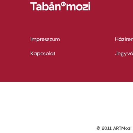
Impresszum
Házire
Footer
Foo
menu
me
Kapcsolat
Jegyvá
first
sec
© 2011 ARTMozi
Footer