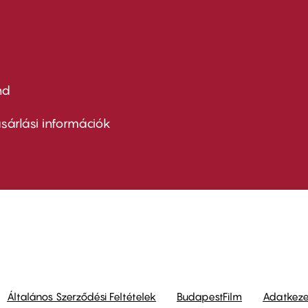
nd
ter
nu
sárlási információk
ond
Általános Szerződési Feltételek
BudapestFilm
Adatkezel