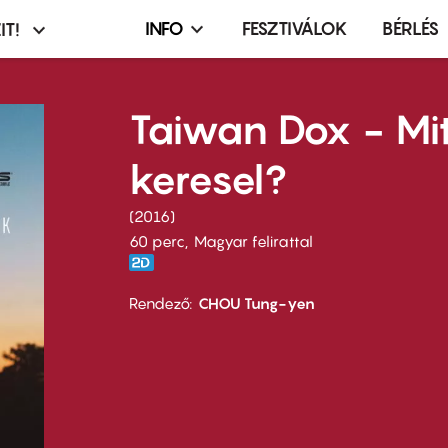
INFO
FESZTIVÁLOK
BÉRLÉS
IT!
Infó,
asztó
esemény,
terembérlés
Taiwan Dox - Mi
menü
keresel?
2016
60 perc,
Magyar felirattal
Rendező
CHOU Tung-yen