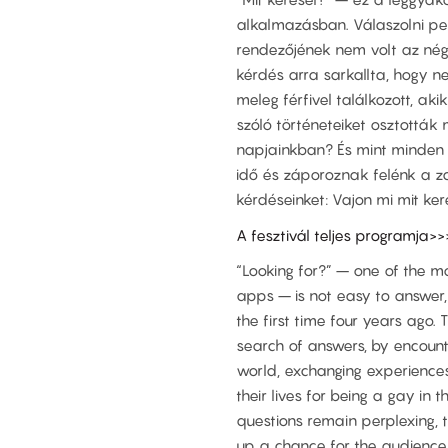
alkalmazásban. Válaszolni pe
rendezőjének nem volt az négy
kérdés arra sarkallta, hogy n
meleg férfivel találkozott, aki
szóló történeteiket osztották
napjainkban? És mint minden
idő és záporoznak felénk a za
kérdéseinket: Vajon mi mit ke
A fesztivál teljes programja>>
“Looking for?” – one of the 
apps – is not easy to answer, 
the first time four years ago. 
search of answers, by encount
world, exchanging experiences 
their lives for being a gay in 
questions remain perplexing, th
up a chance for the audience 