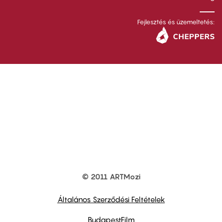
Fejlesztés és üzemeltetés:
© 2011 ARTMozi
Footer
other
links
Általános Szerződési Feltételek
BudapestFilm