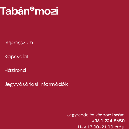
Impresszum
Footer
menu
first
Kapcsolat
Házirend
Footer
menu
second
Jegyvásárlási információk
Jegyrendelés központi szám
+36 1 224 5650
H-V 13.00-21.00 óráig