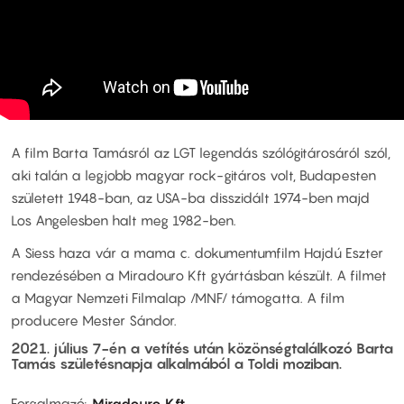
A film Barta Tamásról az LGT legendás szólógitárosáról szól,
aki talán a legjobb magyar rock-gitáros volt, Budapesten
született 1948-ban, az USA-ba disszidált 1974-ben majd
Los Angelesben halt meg 1982-ben.
A Siess haza vár a mama c. dokumentumfilm Hajdú Eszter
rendezésében a Miradouro Kft gyártásban készült. A filmet
a Magyar Nemzeti Filmalap /MNF/ támogatta. A film
producere Mester Sándor.
2021. július 7-én a vetítés után közönségtalálkozó Barta
Tamás születésnapja alkalmából a Toldi moziban.
Forgalmazó
Miradouro Kft.